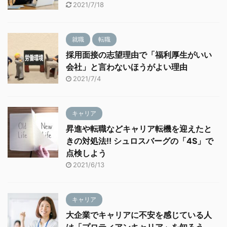
2021/7/18
就職
転職
採用面接の志望理由で「福利厚生がいい
会社」と言わないほうがよい理由
2021/7/4
キャリア
昇進や転職などキャリア転機を迎えたと
きの対処法!! シュロスバーグの「4S」で
点検しよう
2021/6/13
キャリア
大企業でキャリアに不安を感じている人
は「プロティアンキャリア」を知ろう