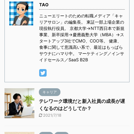
TAO
ニューエリートのための転職メディア「キャ
リアサロン」の編集長。 東証一部上場企業の
現役執行役員。 京都大学→NTT西日本で新規
事業、新卒採用→慶應義塾大学（MBA）→ス
タートアップ3社でCMO、COO等。 健康、
食事に関して意識高い系で、最近はもっぱら
サウナにハマり中。 マーケティング／インサ
イドセールス／SaaS B2B
キャリア
テレワーク環境だと新入社員の成長が遅
くなるのはどうしてか？
2021/7/18