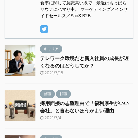
食事に関して意識高い系で、最近はもっぱら
サウナにハマり中。 マーケティング／インサ
イドセールス／SaaS B2B
キャリア
テレワーク環境だと新入社員の成長が遅
くなるのはどうしてか？
2021/7/18
就職
転職
採用面接の志望理由で「福利厚生がいい
会社」と言わないほうがよい理由
2021/7/4