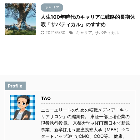
キャリア
人生100年時代のキャリアに戦略的長期休
暇「サバティカル」のすすめ
2021/5/30
キャリア
,
サバティカル
Profile
TAO
ニューエリートのための転職メディア「キャ
リアサロン」の編集長。 東証一部上場企業の
現役執行役員。 京都大学→NTT西日本で新規
事業、新卒採用→慶應義塾大学（MBA）→ス
タートアップ3社でCMO、COO等。 健康、